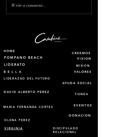
Puede el hombre quedar
“El Poder de Pe
Write a comment...
embarazado?
Justicia que Un
Divide”
HOME
CREEMOS
POMPANO BEACH
VISION
LIDERATO
MISION
B E L L A
VALORES
LIDERAZGO DEL FUTURO
AYUDA SOCIAL
DAVID ALBERTO PEREZ
TIENDA
EVENTOS
MARIA FERNANDA CORTES
DONACION
OLENA PEREZ
VIRGINIA
DISCIPULADO
RELACIONAL