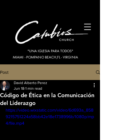
"UNA IGLESIA PARA TODOS"
MIAMI - POMPANO BEACH,FL - VIRGINIA
Post
David Alberto Perez
Jun 18
1 min read
Código de Ética en la Comunicación
del Liderazgo
https://video.wixstatic.com/video/6d693a_858
9215751224a58bb42e18e1738996b/1080p/mp
4/file.mp4