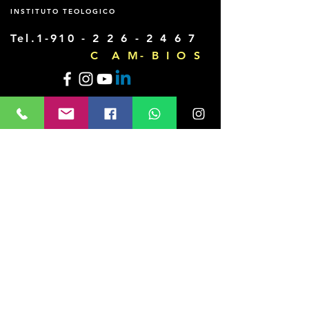
INSTITUTO TEOLOGICO
Tel.1-910 -
2 2 6 - 2 4 6 7
C A M- B I O S
Domingos 11am a 12:15pm
1701 W. 53rd Terrace
Hialeah, Fl 33012
donar@cambios.me
Contactanos & Registracion