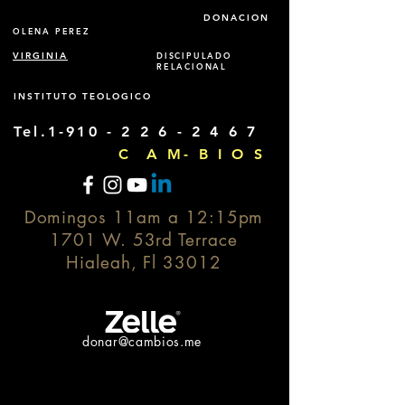
DONACION
OLENA PEREZ
VIRGINIA
DISCIPULADO
RELACIONAL
INSTITUTO TEOLOGICO
Tel.1-910 -
2 2 6 - 2 4 6 7
C A M- B I O S
Domingos 11am a 12:15pm
1701 W. 53rd Terrace
Hialeah, Fl 33012
donar@cambios.me