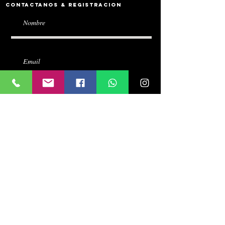
Contactanos & Registracion
Escribenos tu pregunta? o peticion de
Oracion
Submit