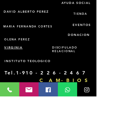
AYUDA SOCIAL
DAVID ALBERTO PEREZ
TIENDA
EVENTOS
MARIA FERNANDA CORTES
DONACION
OLENA PEREZ
VIRGINIA
DISCIPULADO
RELACIONAL
INSTITUTO TEOLOGICO
Tel.1-910 -
2 2 6 - 2 4 6 7
C A M- B I O S
Domingos 11am a 12:15pm
1701 W. 53rd Terrace
Hialeah, Fl 33012