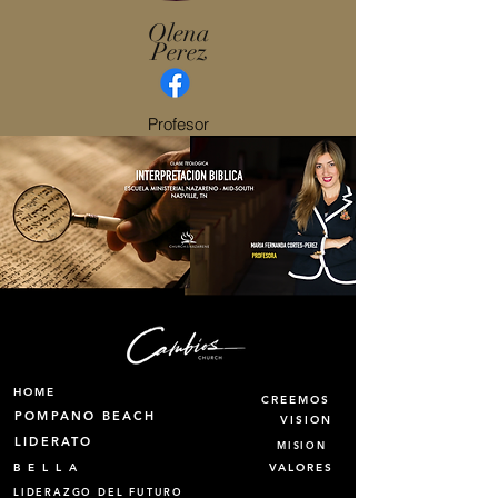
Olena
Perez
Profesor
HOME
CREEMOS
POMPANO BEACH
VISION
LIDERATO
MISION
B E L L A
VALORES
LIDERAZGO DEL FUTURO