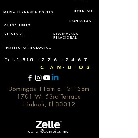
EVENTOS
MARIA FERNANDA CORTES
DONACION
OLENA PEREZ
VIRGINIA
DISCIPULADO
RELACIONAL
INSTITUTO TEOLOGICO
Tel.1-910 -
2 2 6 - 2 4 6 7
C A M- B I O S
Domingos 11am a 12:15pm
1701 W. 53rd Terrace
Hialeah, Fl 33012
donar@cambios.me