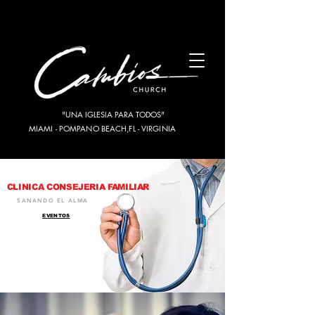
"UNA IGLESIA PARA TODOS"
MIAMI - POMPANO BEACH,FL - VIRGINIA
CLINICA CONSEJERIA FAMILIAR
SANANDO EL ALMA
EVENTOS