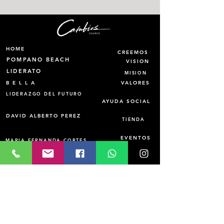
HOME
CREEMOS
POMPANO BEACH
VISION
LIDERATO
MISION
B E L L A
VALORES
LIDERAZGO DEL FUTURO
AYUDA SOCIAL
DAVID ALBERTO PEREZ
TIENDA
EVENTOS
MARIA FERNANDA CORTES
DONACION
OLENA PEREZ
VIRGINIA
DISCIPULADO
RELACIONAL
INSTITUTO TEOLOGICO
Tel.1-910 -
2 2 6 - 2 4 6 7