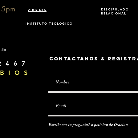
15pm
DISCIPULADO
VIRGINIA
RELACIONAL
INSTITUTO TEOLOGICO
INIA
Contactanos & Registr
2 4 6 7
B I O S
Escribenos tu pregunta? o peticion de Oracion