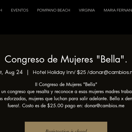
H
EVENTOS
POMPANO BEACH
VIRGINIA
MARIA FERNA
Congreso de Mujeres "Bella".
t, Aug 24
  |  
Hotel Holiday Inn/ $25 /donar@cambios
II Congreso de Mujeres "Bella"
s un congreso que resalta y reconoce a esas mujeres madres traba
s esforzadas, mujeres que luchan para salir adelante. Bella x den
fuera!. Costo es de $25.00 pago en: donar@cambios.me
Registration is closed