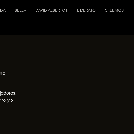
NDA
BELLA
DAVID ALBERTO P
LIDERATO
CREEMOS
.me
jadoras,
tro y x