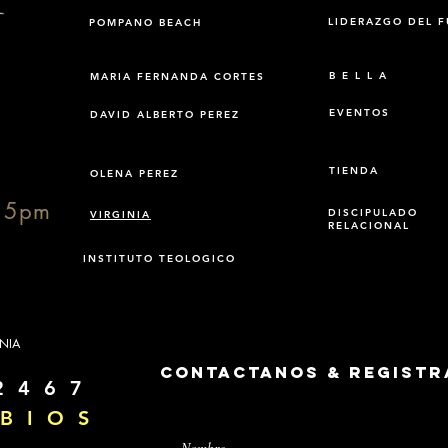
LIDERAZGO DEL 
POMPANO BEACH
B E L L A
MARIA FERNANDA CORTES
EVENTOS
DAVID ALBERTO PEREZ
TIENDA
OLENA PEREZ
15pm
DISCIPULADO
VIRGINIA
RELACIONAL
INSTITUTO TEOLOGICO
INIA
Contactanos & Registr
2 4 6 7
B I O S