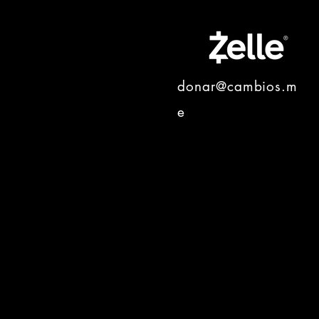
donar@cambios.m
e