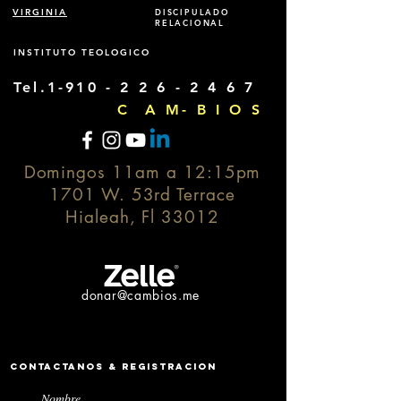
VIRGINIA
DISCIPULADO
RELACIONAL
INSTITUTO TEOLOGICO
Tel.1-910 -
2 2 6 - 2 4 6 7
C A M- B I O S
Domingos 11am a 12:15pm
1701 W. 53rd Terrace
Hialeah, Fl 33012
donar@cambios.me
Contactanos & Registracion