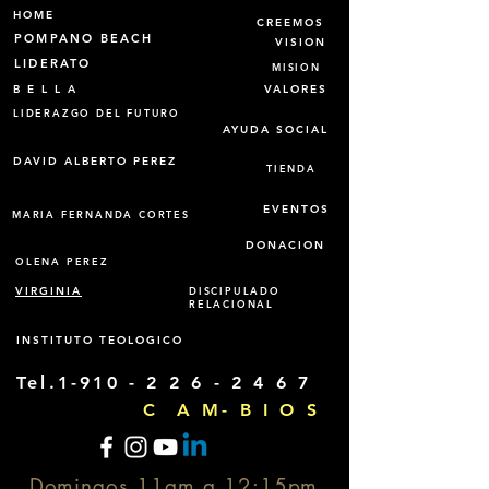
HOME
CREEMOS
POMPANO BEACH
VISION
LIDERATO
MISION
B E L L A
VALORES
LIDERAZGO DEL FUTURO
AYUDA SOCIAL
DAVID ALBERTO PEREZ
TIENDA
EVENTOS
MARIA FERNANDA CORTES
DONACION
OLENA PEREZ
VIRGINIA
DISCIPULADO
RELACIONAL
INSTITUTO TEOLOGICO
Tel.1-910 -
2 2 6 - 2 4 6 7
C A M- B I O S
Domingos 11am a 12:15pm