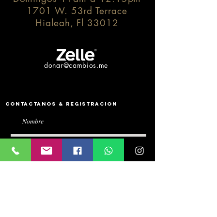
1701 W. 53rd Terrace
Hialeah, Fl 33012
donar@cambios.me
Contactanos & Registracion