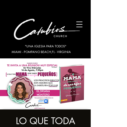
"UNA IGLESIA PARA TODOS"
MIAMI - POMPANO BEACH,FL - VIRGINIA
LO QUE TODA