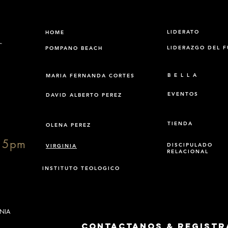
LIDERATO
HOME
LIDERAZGO DEL 
POMPANO BEACH
B E L L A
MARIA FERNANDA CORTES
EVENTOS
DAVID ALBERTO PEREZ
TIENDA
OLENA PEREZ
15pm
DISCIPULADO
VIRGINIA
RELACIONAL
INSTITUTO TEOLOGICO
INIA
Contactanos & Registr