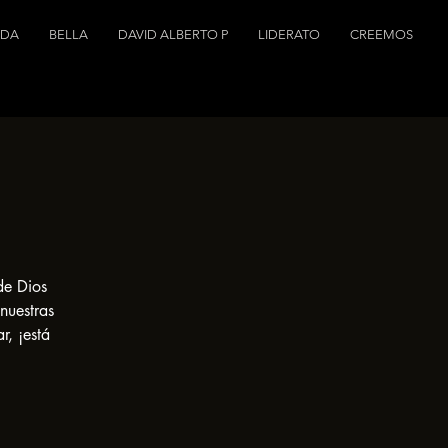
NDA
BELLA
DAVID ALBERTO P
LIDERATO
CREEMOS
de Dios
nuestras
r, ¡está