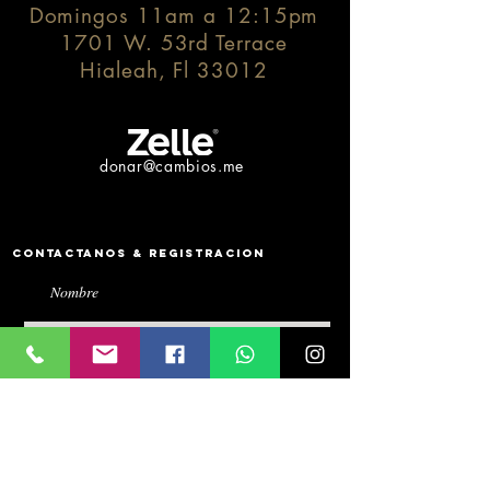
Domingos 11am a 12:15pm
1701 W. 53rd Terrace
Hialeah, Fl 33012
donar@cambios.me
Contactanos & Registracion