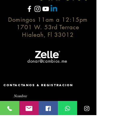
Domingos 11am a 12:15pm
1701 W. 53rd Terrace
Hialeah, Fl 33012
donar@cambios.me
Contactanos & Registracion