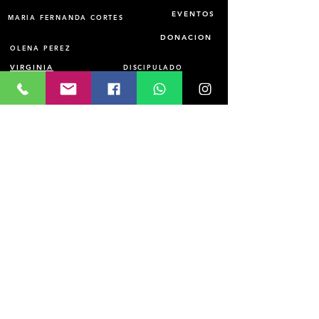
EVENTOS
MARIA FERNANDA CORTES
DONACION
OLENA PEREZ
VIRGINIA
DISCIPULADO
RELACIONAL
INSTITUTO TEOLOGICO
Tel.1-910 -
2 2 6 - 2 4 6 7
C A M- B I O S
Domingos 11am a 12:15pm
1701 W. 53rd Terrace
Hialeah, Fl 33012
donar@cambios.me