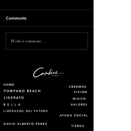
Comments
Interrumpir servicios por
Puede el hombr
Write a comment...
protesta, no es la forma
embarazado?
HOME
CREEMOS
POMPANO BEACH
VISION
LIDERATO
MISION
B E L L A
VALORES
LIDERAZGO DEL FUTURO
AYUDA SOCIAL
DAVID ALBERTO PEREZ
TIENDA