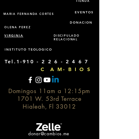
TIENDA
EVENTOS
MARIA FERNANDA CORTES
DONACION
OLENA PEREZ
VIRGINIA
DISCIPULADO
RELACIONAL
INSTITUTO TEOLOGICO
Tel.1-910 -
2 2 6 - 2 4 6 7
C A M- B I O S
Domingos 11am a 12:15pm
1701 W. 53rd Terrace
Hialeah, Fl 33012
donar@cambios.me