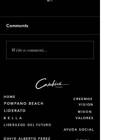
Comments
Interrumpir servicios por
Puede el hombr
Write a comment...
protesta, no es la forma
embarazado?
HOME
CREEMOS
POMPANO BEACH
VISION
LIDERATO
MISION
B E L L A
VALORES
LIDERAZGO DEL FUTURO
AYUDA SOCIAL
DAVID ALBERTO PEREZ