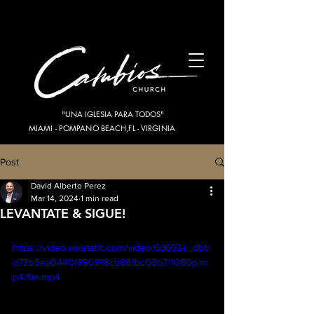
"UNA IGLESIA PARA TODOS"
MIAMI - POMPANO BEACH,FL - VIRGINIA
Post
David Alberto Perez
Mar 14, 2024
1 min read
LEVANTATE & SIGUE!
https://video.wixstatic.com/video/6d693a_dbb
d73b5ea0440f890918cb861bc08b7/1080p/m
p4/file.mp4