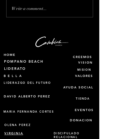
Interrumpir servicios por
Puede el hombr
Write a comment...
protesta, no es la forma
embarazado?
HOME
CREEMOS
POMPANO BEACH
VISION
LIDERATO
MISION
B E L L A
VALORES
LIDERAZGO DEL FUTURO
AYUDA SOCIAL
DAVID ALBERTO PEREZ
TIENDA
EVENTOS
MARIA FERNANDA CORTES
DONACION
OLENA PEREZ
VIRGINIA
DISCIPULADO
RELACIONAL