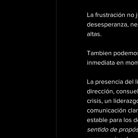
La frustración no j
desesperanza, nec
altas.
Tambien podemos 
inmediata en mome
La presencia del 
dirección, consue
crisis, un lideraz
comunicación clar
estable para los 
sentido de propósi