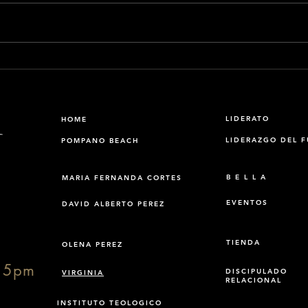
Interrumpir servicios por
Pued
protesta, no es la forma
emb
LIDERATO
HOME
LIDERAZGO DEL 
POMPANO BEACH
B E L L A
MARIA FERNANDA CORTES
EVENTOS
DAVID ALBERTO PEREZ
TIENDA
OLENA PEREZ
15pm
DISCIPULADO
VIRGINIA
RELACIONAL
INSTITUTO TEOLOGICO