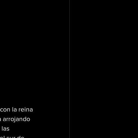
con la reina 
 arrojando 
las 
el sur de 