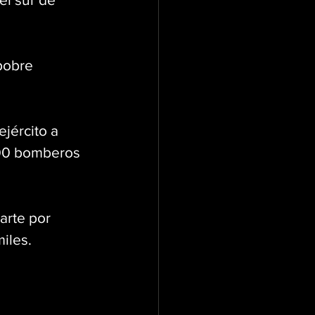
pobre 
jército a 
200 bomberos 
arte por 
iles. 