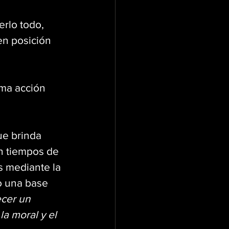
erlo todo, 
en posición 
ma acción 
ue brinda 
n tiempos de 
s mediante la 
o una base 
ecer un 
a moral y el 