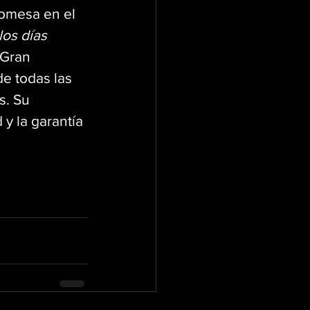
romesa en el 
los días 
 Gran 
e todas las 
. Su 
y la garantía 