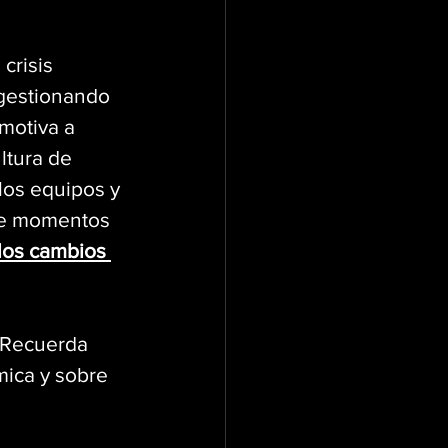
crisis 
 gestionando 
motiva a 
ltura de 
los equipos y 
te momentos 
los cambios 
? Recuerda 
mica y sobre 