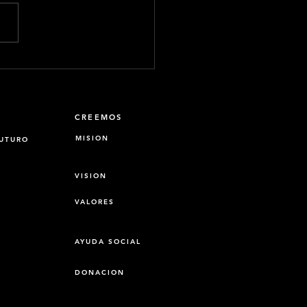
e el hombre quedar
arazado?
CREEMOS
MISION
FUTURO
VISION
VALORES
AYUDA SOCIAL
DONACION