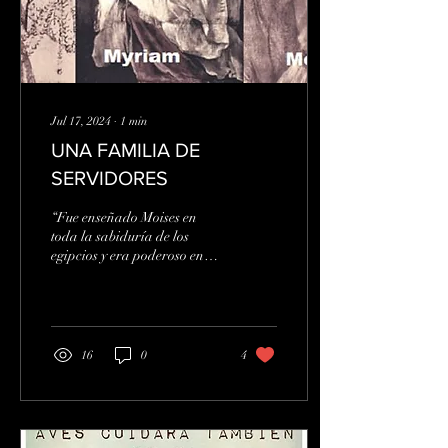
Jul 17, 2024
∙
1
min
UNA FAMILIA DE
SERVIDORES
“Fue enseñado Moises en
toda la sabiduría de los
egipcios y era poderoso en
sus palabras y obras" [Hch
7:22]. La historia del Exodo
es...
16
0
4