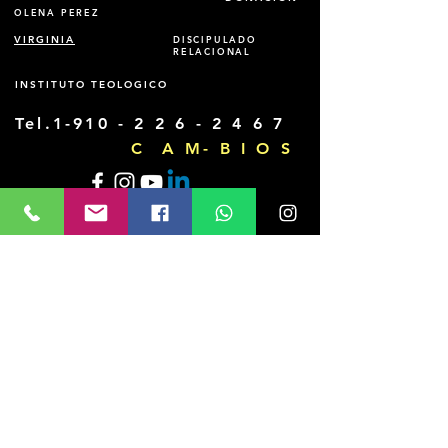
OLENA PEREZ
VIRGINIA
DISCIPULADO
RELACIONAL
INSTITUTO TEOLOGICO
Tel.1-910 -
2 2 6 - 2 4 6 7
C A M- B I O S
Domingos 11am a 12:15pm
1701 W. 53rd Terrace
Hialeah, Fl 33012
donar@cambios.me
Contactanos & Registracion