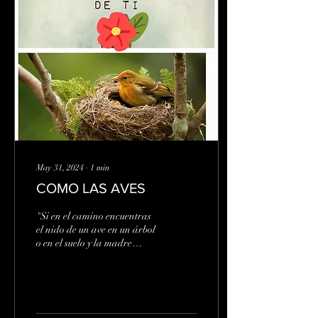
May 31, 2024
∙
1
min
COMO LAS AVES
"Si en el camino encuentras
el nido de un ave en un árbol
o en el suelo y la madre
echada sobre los polluelos o
sobre los huevos, no te...