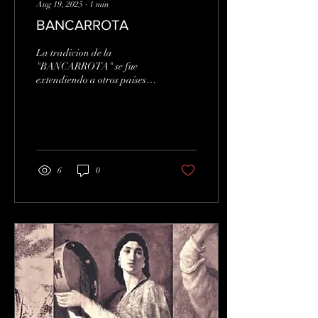
Aug 19, 2025
∙
1
min
BANCARROTA
La tradicion de la
"BANCARROTA" se fue
extendiendo a otros países,
manteniéndose la pena de
ROMPER el BANCO u otros
castigos. En algunos...
6
0