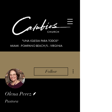
"UNA IGLESIA PARA TODOS"
MIAMI - POMPANO BEACH,FL - VIRGINIA
More actions
Follow
Writer
Olena Perez
Pastora