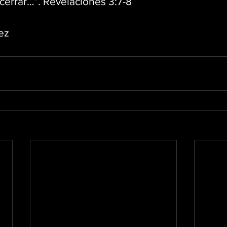
cerrar…”. Revelaciones 3:7-8
ez