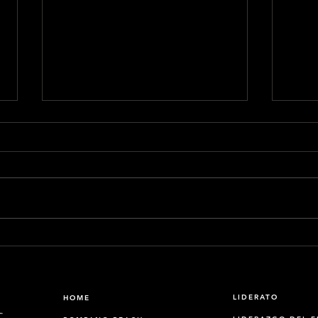
Interrumpir servicios por
Pued
protesta, no es la forma
emb
LIDERATO
HOME