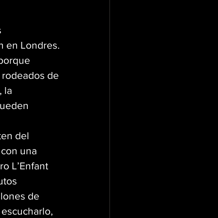
 
in en Londres.
porque 
o rodeados de 
 la 
pueden 
en del 
 con una 
ro L’Enfant 
utos 
llones de 
 escucharlo, 