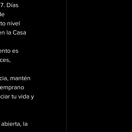
7. Días 
de 
o nivel 
en la Casa 
ento es 
ces, 
cia, mantén 
 temprano 
iar tu vida y 
bierta, la 