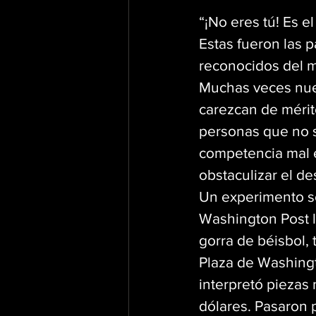
“¡No eres tú! Es e
Estas fueron las p
reconocidos del m
Muchas veces nues
carezcan de mérit
personas que no sa
competencia mal e
obstaculizar el de
Un experimento so
Washington Post l
gorra de béisbol, 
Plaza de Washingt
interpretó piezas 
dólares. Pasaron p