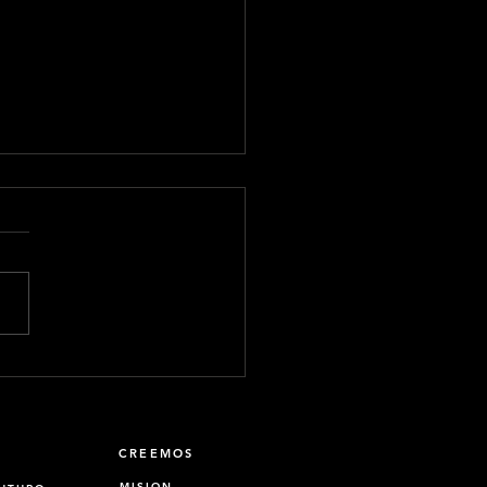
e el hombre quedar
arazado?
CREEMOS
MISION