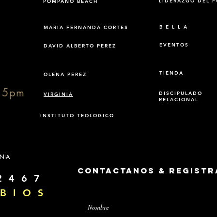
LIDERAZGO DEL 
POMPANO BEACH
B E L L A
MARIA FERNANDA CORTES
EVENTOS
DAVID ALBERTO PEREZ
TIENDA
OLENA PEREZ
15pm
DISCIPULADO
VIRGINIA
RELACIONAL
INSTITUTO TEOLOGICO
INIA
Contactanos & Registr
2 4 6 7
B I O S